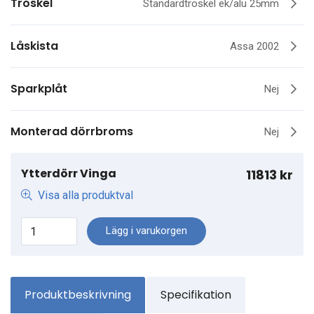
Tröskel
Standardtröskel ek/alu 25mm
Låskista
Assa 2002
Sparkplåt
Nej
Monterad dörrbroms
Nej
Ytterdörr Vinga
11813 kr
Visa alla produktval
Lägg i varukorgen
Produktbeskrivning
Specifikation