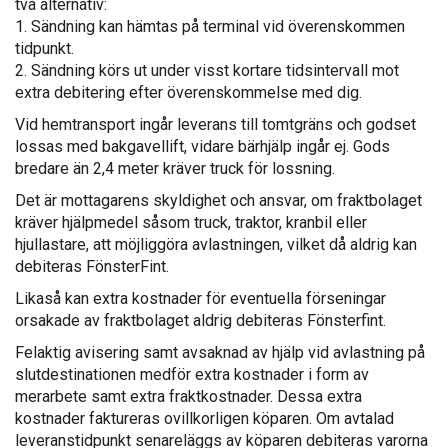
två alternativ:
1. Sändning kan hämtas på terminal vid överenskommen
tidpunkt.
2. Sändning körs ut under visst kortare tidsintervall mot
extra debitering efter överenskommelse med dig.
Vid hemtransport ingår leverans till tomtgräns och godset
lossas med bakgavellift, vidare bärhjälp ingår ej. Gods
bredare än 2,4 meter kräver truck för lossning.
Det är mottagarens skyldighet och ansvar, om fraktbolaget
kräver hjälpmedel såsom truck, traktor, kranbil eller
hjullastare, att möjliggöra avlastningen, vilket då aldrig kan
debiteras FönsterFint.
Likaså kan extra kostnader för eventuella förseningar
orsakade av fraktbolaget aldrig debiteras Fönsterfint.
Felaktig avisering samt avsaknad av hjälp vid avlastning på
slutdestinationen medför extra kostnader i form av
merarbete samt extra fraktkostnader. Dessa extra
kostnader faktureras ovillkorligen köparen. Om avtalad
leveranstidpunkt senareläggs av köparen debiteras varorna