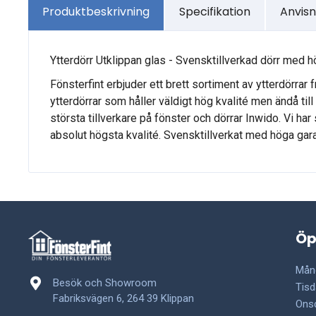
Produktbeskrivning
Specifikation
Anvisn
Ytterdörr Utklippan glas - Svensktillverkad dörr med h
Fönsterfint erbjuder ett brett sortiment av ytterdörrar 
ytterdörrar som håller väldigt hög kvalité men ändå til
största tillverkare på fönster och dörrar Inwido. Vi ha
absolut högsta kvalité. Svensktillverkat med höga garan
Öp
Mån
Besök och Showroom
Tisd
Fabriksvägen 6, 264 39 Klippan
Ons