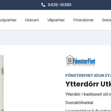
0435-10380
jutpartier
Uterum
Vikpartier
Ytterdörrar
Gara
FÖNSTERFINT IDUN S
Ytterdörr Ut
Ytterdörr i traditionell st
Svensktillverkat