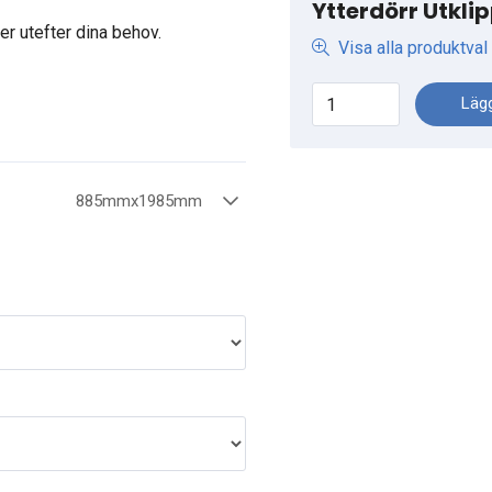
Ytterdörr Utkli
r utefter dina behov.
Visa alla produktval
Lägg
885mmx1985mm