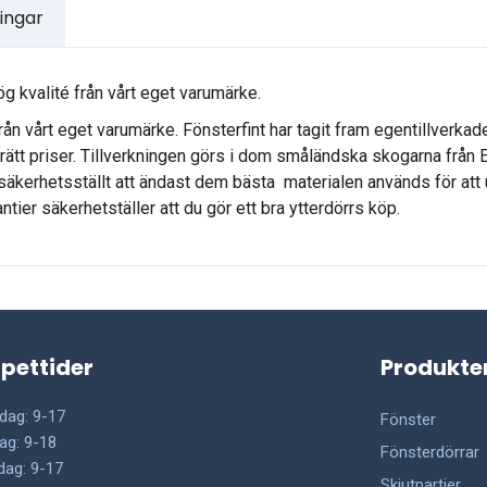
ingar
ög kvalité från vårt eget varumärke.
från vårt eget varumärke. Fönsterfint har tagit fram egentillverkad
l rätt priser. Tillverkningen görs i dom småländska skogarna från
r säkerhetsställt att ändast dem bästa materialen används för att 
tier säkerhetställer att du gör ett bra ytterdörrs köp.
pettider
Produkte
dag: 9-17
Fönster
ag: 9-18
Fönsterdörrar
dag: 9-17
Skjutpartier