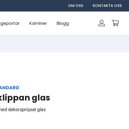
OM OSS
KONTAKTA OSS
geportar
Kaminer
Blogg
TANDARD
klippan glas
il med dekorspröjsat glas