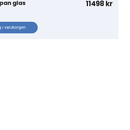
ppan glas
11498 kr
 i varukorgen