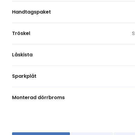
Handtagspaket
Tröskel
S
Låskista
Sparkplåt
Monterad dörrbroms