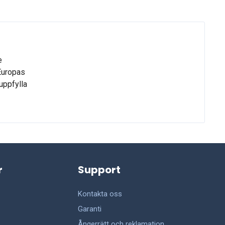
e
 Europas
uppfylla
r
Support
Kontakta oss
Garanti
Ångerrätt och reklamation