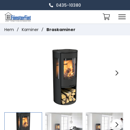
0435-10380
Hem
/
Kaminer
/
Braskaminer
Next