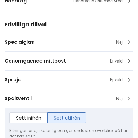
Handtag
Handtag insida med vred
Frivilliga tillval
Specialglas
Nej
Genomgående mittpost
Ej vald
Spröjs
Ej vald
Spaltventil
Nej
Sett inifrån
Sett utifrån
Ritningen är ej skalenlig och ger endast en överblick på hur
det kan se ut.