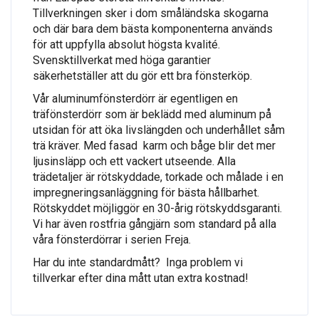
Tillverkningen sker i dom småländska skogarna
och där bara dem bästa komponenterna används
för att uppfylla absolut högsta kvalité.
Svensktillverkat med höga garantier
säkerhetställer att du gör ett bra fönsterköp.
Vår aluminumfönsterdörr är egentligen en
träfönsterdörr som är beklädd med aluminum på
utsidan för att öka livslängden och underhållet såm
trä kräver. Med fasad karm och båge blir det mer
ljusinsläpp och ett vackert utseende. Alla
trädetaljer är rötskyddade, torkade och målade i en
impregneringsanläggning för bästa hållbarhet.
Rötskyddet möjliggör en 30-årig rötskyddsgaranti.
Vi har även rostfria gångjärn som standard på alla
våra fönsterdörrar i serien Freja.
Har du inte standardmått? Inga problem vi
tillverkar efter dina mått utan extra kostnad!